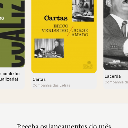
e coalizão
Lacerda
tualizada)
Cartas
Companhia da
Companhia das Letras
Receba os lançamentos do mês